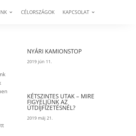
INK
CÉLORSZÁGOK
KAPCSOLAT
NYÁRI KAMIONSTOP
2019 jún 11.
unk
k
men
KÉTSZINTES UTAK – MIRE
FIGYELJÜNK AZ
ÚTDÍJFIZETÉSNÉL?
2019 máj 21.
tt