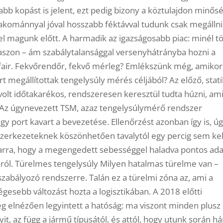
bb kopást is jelent, ezt pedig bizony a köztulajdon minős
rakománnyal jóval hosszabb féktávval tudunk csak megállni
el magunk előtt. A harmadik az igazságosabb piac: minél t
 haszon – ám szabálytalansággal versenyhátrányba hozni a
m fair. Fekvőrendőr, fekvő mérleg? Emlékszünk még, amikor
 megállítottak tengelysúly mérés céljából? Az előző, stat
lt időtakarékos, rendszeresen keresztül tudta húzni, ami
t. Az úgynevezett TSM, azaz tengelysúlymérő rendszer
y port kavart a bevezetése. Ellenőrzést azonban így is, úg
szerkezeteknek köszönhetően tavalytól egy percig sem kel
arra, hogy a megengedett sebességgel haladva pontos ada
ról. Türelmes tengelysúly Milyen hatalmas türelme van –
zabályozó rendszerre. Talán ez a türelmi zóna az, ami a
égesebb változást hozta a logisztikában. A 2018 előtti
g elnézően legyintett a hatóság: ma viszont minden plusz
, az függ a jármű típusától, és attól, hogy utunk során h