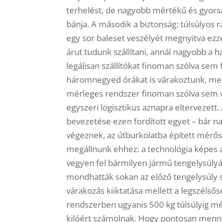
terhelést, de nagyobb mértékű és gyorsa
bánja. A második a biztonság: túlsúlyos 
egy sor baleset veszélyét megnyitva ezz
árut tudunk szállítani, annál nagyobb a
legálisan szállítókat finoman szólva se
háromnegyed órákat is várakoztunk, mert
mérleges rendszer finoman szólva sem vo
egyszeri logisztikus aznapra eltervezet
bevezetése ezen fordított egyet – bár nag
végeznek, az útburkolatba épített mérő
megállnunk ehhez: a technológia képes 
vegyen fel bármilyen jármű tengelysúlyá
mondhatták sokan az előző tengelysúly s
várakozás kiiktatása mellett a legszélsős
rendszerben ugyanis 500 kg túlsúlyig mé
kilóért számolnak. Hogy pontosan mennyit