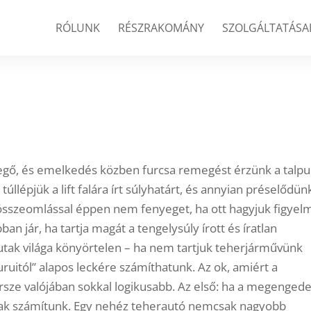
RÓLUNK
RÉSZRAKOMÁNY
SZOLGÁLTATÁSA
evegő, és emelkedés közben furcsa remegést érzünk a talp
 túllépjük a lift falára írt súlyhatárt, és annyian préselődün
összeomlással éppen nem fenyeget, ha ott hagyjuk figyel
n jár, ha tartja magát a tengelysúly írott és íratlan
 utak világa könyörtelen – ha nem tartjuk teherjárművünk
uruitól” alapos leckére számíthatunk. Az ok, amiért a
rsze valójában sokkal logikusabb. Az első: ha a megengede
lónak számítunk. Egy nehéz teherautó nemcsak nagyobb