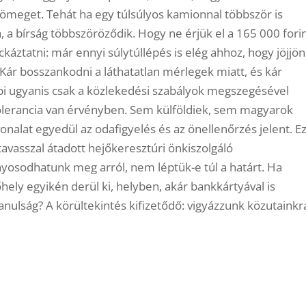
ömeget. Tehát ha egy túlsúlyos kamionnal többször is
 a bírság többszöröződik. Hogy ne érjük el a 165 000 fori
áztatni: már ennyi súlytúllépés is elég ahhoz, hogy jöjjön
 Kár bosszankodni a láthatatlan mérlegek miatt, és kár
bbi ugyanis csak a közlekedési szabályok megszegésével
olerancia van érvényben. Sem külföldiek, sem magyarok
nalat egyedül az odafigyelés és az önellenőrzés jelent. E
tavasszal átadott hejőkeresztúri önkiszolgáló
yosodhatunk meg arról, nem léptük-e túl a határt. Ha
ely egyikén derül ki, helyben, akár bankkártyával is
tanulság? A körültekintés kifizetődő: vigyázzunk közutainkr