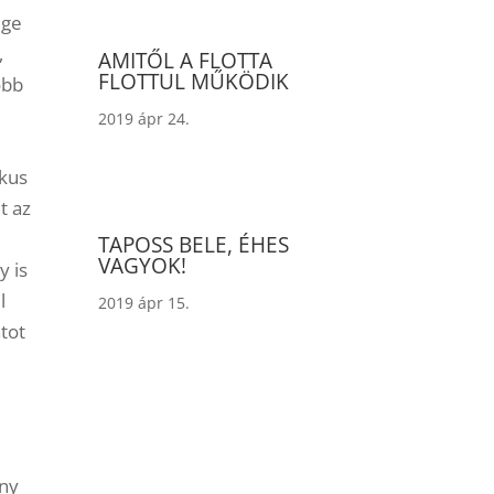
ége
,
AMITŐL A FLOTTA
FLOTTUL MŰKÖDIK
öbb
2019 ápr 24.
ikus
t az
TAPOSS BELE, ÉHES
VAGYOK!
y is
l
2019 ápr 15.
tot
ány