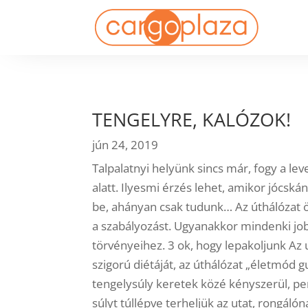
TENGELYRE, KALÓZOK!
jún 24, 2019
Talpalatnyi helyünk sincs már, fogy a l
alatt. Ilyesmi érzés lehet, amikor jócskán
be, ahányan csak tudunk… Az úthálózat 
a szabályozást. Ugyanakkor mindenki jobba
törvényeihez. 3 ok, hogy lepakoljunk Az
szigorú diétáját, az úthálózat „életmód g
tengelysúly keretek közé kényszerül, pe
súlyt túllépve terheljük az utat, rongá