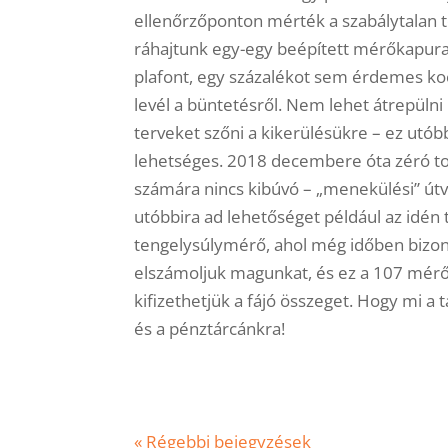
ellenőrzőponton mérték a szabálytalan t
ráhajtunk egy-egy beépített mérőkapura,
plafont, egy százalékot sem érdemes kock
levél a büntetésről. Nem lehet átrepülni
terveket szőni a kikerülésükre – ez utó
lehetséges. 2018 decembere óta zéró t
számára nincs kibúvó – „menekülési” útvo
utóbbira ad lehetőséget például az idén 
tengelysúlymérő, ahol még időben bizon
elszámoljuk magunkat, és ez a 107 mérőh
kifizethetjük a fájó összeget. Hogy mi a 
és a pénztárcánkra!
« Régebbi bejegyzések