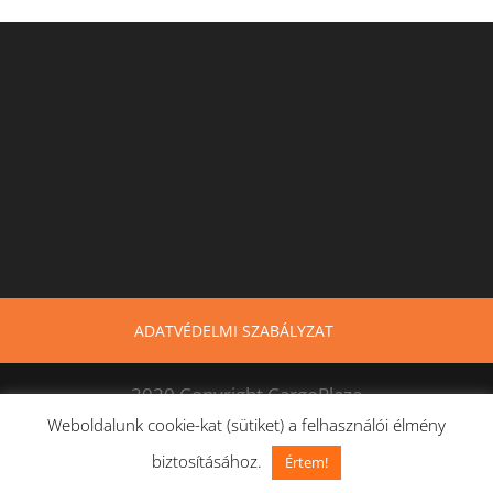
ADATVÉDELMI SZABÁLYZAT
2020 Copyright CargoPlaza
Weboldalunk cookie-kat (sütiket) a felhasználói élmény
biztosításához.
Értem!