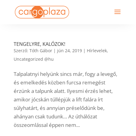
TENGELYRE, KALÓZOK!
Szerző:
Tóth Gábor
|
jún 24, 2019
|
Hírlevelek
,
Uncategorized @hu
Talpalatnyi helyünk sincs már, fogy a levegő,
és emelkedés közben furcsa remegést
érzünk a talpunk alatt. Ilyesmi érzés lehet,
amikor jócskán túllépjük a lift falára írt
súlyhatárt, és annyian préselődünk be,
ahányan csak tudunk… Az úthálózat
összeomlással éppen nem...