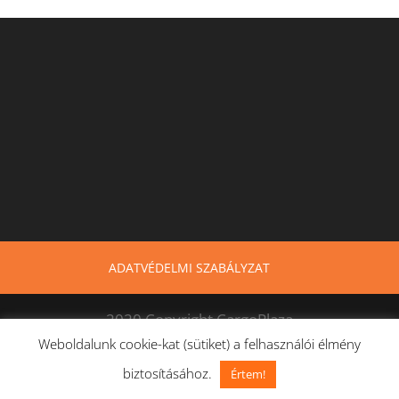
ADATVÉDELMI SZABÁLYZAT
2020 Copyright CargoPlaza
Weboldalunk cookie-kat (sütiket) a felhasználói élmény
biztosításához.
Értem!